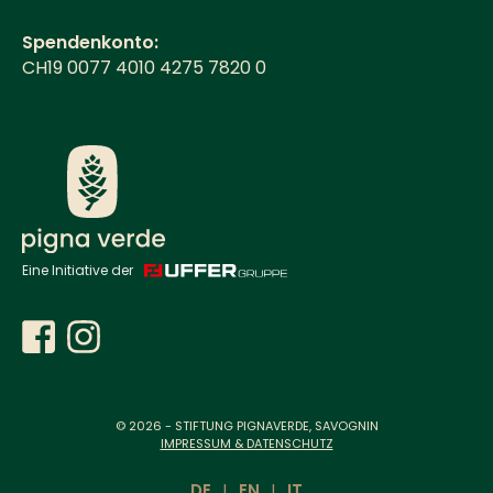
Spendenkonto:
CH19 0077 4010 4275 7820 0
Eine Initiative der
Diese Seite verwendet Cookies. Erfahren Sie in unserer
Datenschutzerklärung
mehr darüber, wie wir Cookies
einsetzen und wie Sie Ihre Einstellungen ändern können.
© 2026 - STIFTUNG PIGNAVERDE, SAVOGNIN
IMPRESSUM & DATENSCHUTZ
Akzeptieren
DE
|
EN
|
IT